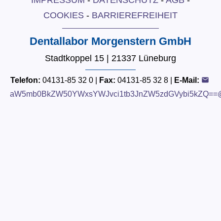
IMPRESSUM
-
DATENSCHUTZ
-
AGB
-
COOKIES
-
BARRIEREFREIHEIT
Dentallabor Morgenstern GmbH
Stadtkoppel 15 | 21337 Lüneburg
Telefon:
04131-85 32 0 |
Fax:
04131-85 32 8 |
E-Mail:
aW5mb0BkZW50YWxsYWJvci1tb3JnZW5zdGVybi5kZQ==@