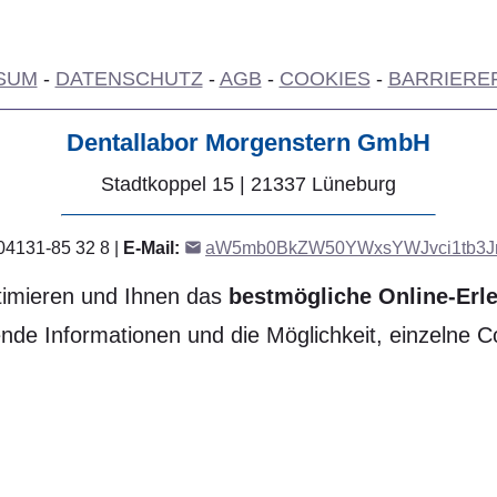
SUM
-
DATENSCHUTZ
-
AGB
-
COOKIES
-
BARRIEREF
Dentallabor Morgenstern GmbH
Stadtkoppel 15 | 21337 Lüneburg
04131-85 32 8 |
E-Mail:
aW5mb0BkZW50YWxsYWJvci1tb3Jn
timieren und Ihnen das
bestmögliche Online-Erl
ende Informationen und die Möglichkeit, einzelne C